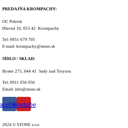
PREDAJŇA KROMPACHY:
OC Pokrok
Hlavná 10, 053 42 Krompachy
Tel: 0951 679 705
E-mail: krompachy@stone.sk
SÍDLO / SKLAD:
Byster 275, 044 41 Sady nad Torysou
Tel: 0911 056 056
Email: info@stone.sk
acebook
Youtube
2024 © STONE s.r.o.