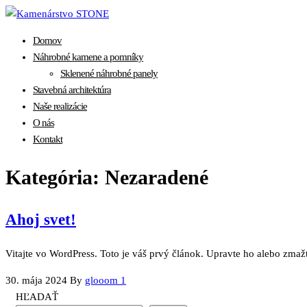
Skip
to
Domov
the
Náhrobné kamene a pomníky
content
Sklenené náhrobné panely
Stavebná architektúra
Naše realizácie
O nás
Kontakt
Kategória:
Nezaradené
Ahoj svet!
Vitajte vo WordPress. Toto je váš prvý článok. Upravte ho alebo zmažt
30. mája 2024
By
glooom
1
HĽADAŤ