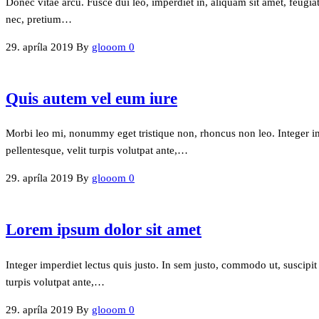
Donec vitae arcu. Fusce dui leo, imperdiet in, aliquam sit amet, feugia
nec, pretium…
29. apríla 2019
By
glooom
0
Quis autem vel eum iure
Morbi leo mi, nonummy eget tristique non, rhoncus non leo. Integer im
pellentesque, velit turpis volutpat ante,…
29. apríla 2019
By
glooom
0
Lorem ipsum dolor sit amet
Integer imperdiet lectus quis justo. In sem justo, commodo ut, suscipit
turpis volutpat ante,…
29. apríla 2019
By
glooom
0