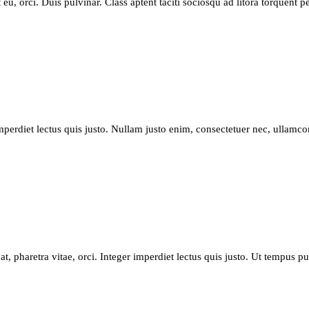
t eu, orci. Duis pulvinar. Class aptent taciti sociosqu ad litora torquen
perdiet lectus quis justo. Nullam justo enim, consectetuer nec, ullamco
 at, pharetra vitae, orci. Integer imperdiet lectus quis justo. Ut tempus