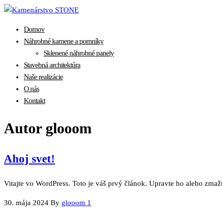
Skip
to
Domov
the
Náhrobné kamene a pomníky
content
Sklenené náhrobné panely
Stavebná architektúra
Naše realizácie
O nás
Kontakt
Autor
glooom
Ahoj svet!
Vitajte vo WordPress. Toto je váš prvý článok. Upravte ho alebo zmažt
30. mája 2024
By
glooom
1