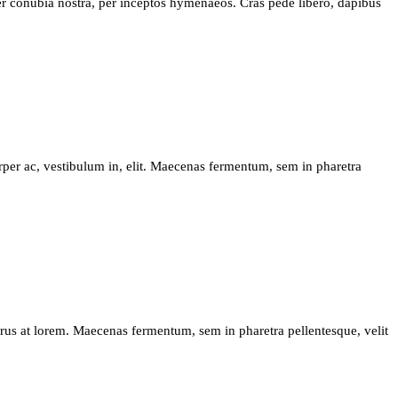
t per conubia nostra, per inceptos hymenaeos. Cras pede libero, dapibus
rper ac, vestibulum in, elit. Maecenas fermentum, sem in pharetra
 purus at lorem. Maecenas fermentum, sem in pharetra pellentesque, velit