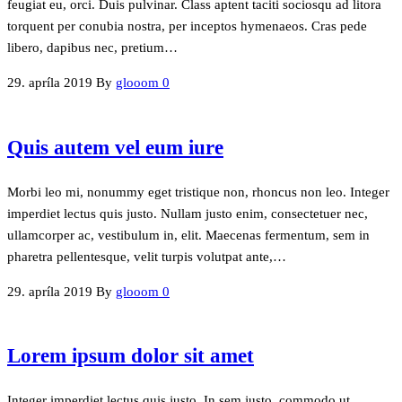
feugiat eu, orci. Duis pulvinar. Class aptent taciti sociosqu ad litora
torquent per conubia nostra, per inceptos hymenaeos. Cras pede
libero, dapibus nec, pretium…
29. apríla 2019
By
glooom
0
Quis autem vel eum iure
Morbi leo mi, nonummy eget tristique non, rhoncus non leo. Integer
imperdiet lectus quis justo. Nullam justo enim, consectetuer nec,
ullamcorper ac, vestibulum in, elit. Maecenas fermentum, sem in
pharetra pellentesque, velit turpis volutpat ante,…
29. apríla 2019
By
glooom
0
Lorem ipsum dolor sit amet
Integer imperdiet lectus quis justo. In sem justo, commodo ut,