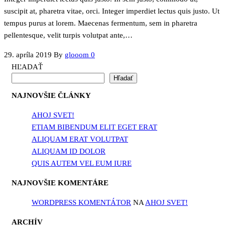
suscipit at, pharetra vitae, orci. Integer imperdiet lectus quis justo. Ut
tempus purus at lorem. Maecenas fermentum, sem in pharetra
pellentesque, velit turpis volutpat ante,…
29. apríla 2019
By
glooom
0
HĽADAŤ
Hľadať
NAJNOVŠIE ČLÁNKY
AHOJ SVET!
ETIAM BIBENDUM ELIT EGET ERAT
ALIQUAM ERAT VOLUTPAT
ALIQUAM ID DOLOR
QUIS AUTEM VEL EUM IURE
NAJNOVŠIE KOMENTÁRE
WORDPRESS KOMENTÁTOR
NA
AHOJ SVET!
ARCHÍV