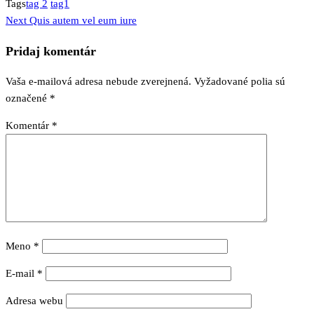
Tags
tag 2
tag1
Next
Navigácia
Next
Quis autem vel eum iure
Post
v
Pridaj komentár
článku
Vaša e-mailová adresa nebude zverejnená.
Vyžadované polia sú
označené
*
Komentár
*
Meno
*
E-mail
*
Adresa webu