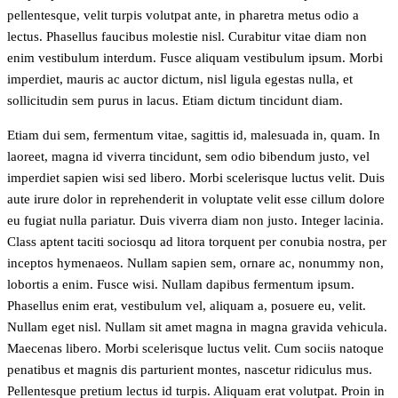
pellentesque, velit turpis volutpat ante, in pharetra metus odio a
lectus. Phasellus faucibus molestie nisl. Curabitur vitae diam non
enim vestibulum interdum. Fusce aliquam vestibulum ipsum. Morbi
imperdiet, mauris ac auctor dictum, nisl ligula egestas nulla, et
sollicitudin sem purus in lacus. Etiam dictum tincidunt diam.
Etiam dui sem, fermentum vitae, sagittis id, malesuada in, quam. In
laoreet, magna id viverra tincidunt, sem odio bibendum justo, vel
imperdiet sapien wisi sed libero. Morbi scelerisque luctus velit. Duis
aute irure dolor in reprehenderit in voluptate velit esse cillum dolore
eu fugiat nulla pariatur. Duis viverra diam non justo. Integer lacinia.
Class aptent taciti sociosqu ad litora torquent per conubia nostra, per
inceptos hymenaeos. Nullam sapien sem, ornare ac, nonummy non,
lobortis a enim. Fusce wisi. Nullam dapibus fermentum ipsum.
Phasellus enim erat, vestibulum vel, aliquam a, posuere eu, velit.
Nullam eget nisl. Nullam sit amet magna in magna gravida vehicula.
Maecenas libero. Morbi scelerisque luctus velit. Cum sociis natoque
penatibus et magnis dis parturient montes, nascetur ridiculus mus.
Pellentesque pretium lectus id turpis. Aliquam erat volutpat. Proin in