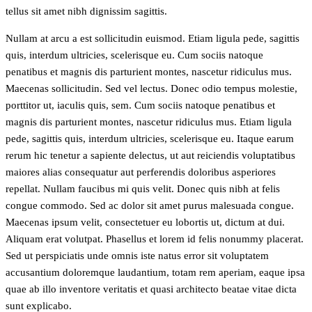
tellus sit amet nibh dignissim sagittis.
Nullam at arcu a est sollicitudin euismod. Etiam ligula pede, sagittis
quis, interdum ultricies, scelerisque eu. Cum sociis natoque
penatibus et magnis dis parturient montes, nascetur ridiculus mus.
Maecenas sollicitudin. Sed vel lectus. Donec odio tempus molestie,
porttitor ut, iaculis quis, sem. Cum sociis natoque penatibus et
magnis dis parturient montes, nascetur ridiculus mus. Etiam ligula
pede, sagittis quis, interdum ultricies, scelerisque eu. Itaque earum
rerum hic tenetur a sapiente delectus, ut aut reiciendis voluptatibus
maiores alias consequatur aut perferendis doloribus asperiores
repellat. Nullam faucibus mi quis velit. Donec quis nibh at felis
congue commodo. Sed ac dolor sit amet purus malesuada congue.
Maecenas ipsum velit, consectetuer eu lobortis ut, dictum at dui.
Aliquam erat volutpat. Phasellus et lorem id felis nonummy placerat.
Sed ut perspiciatis unde omnis iste natus error sit voluptatem
accusantium doloremque laudantium, totam rem aperiam, eaque ipsa
quae ab illo inventore veritatis et quasi architecto beatae vitae dicta
sunt explicabo.