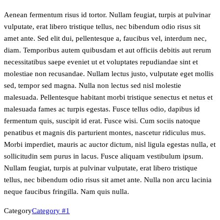
Aenean fermentum risus id tortor. Nullam feugiat, turpis at pulvinar
vulputate, erat libero tristique tellus, nec bibendum odio risus sit
amet ante. Sed elit dui, pellentesque a, faucibus vel, interdum nec,
diam. Temporibus autem quibusdam et aut officiis debitis aut rerum
necessitatibus saepe eveniet ut et voluptates repudiandae sint et
molestiae non recusandae. Nullam lectus justo, vulputate eget mollis
sed, tempor sed magna. Nulla non lectus sed nisl molestie
malesuada. Pellentesque habitant morbi tristique senectus et netus et
malesuada fames ac turpis egestas. Fusce tellus odio, dapibus id
fermentum quis, suscipit id erat. Fusce wisi. Cum sociis natoque
penatibus et magnis dis parturient montes, nascetur ridiculus mus.
Morbi imperdiet, mauris ac auctor dictum, nisl ligula egestas nulla, et
sollicitudin sem purus in lacus. Fusce aliquam vestibulum ipsum.
Nullam feugiat, turpis at pulvinar vulputate, erat libero tristique
tellus, nec bibendum odio risus sit amet ante. Nulla non arcu lacinia
neque faucibus fringilla. Nam quis nulla.
Category
Category #1