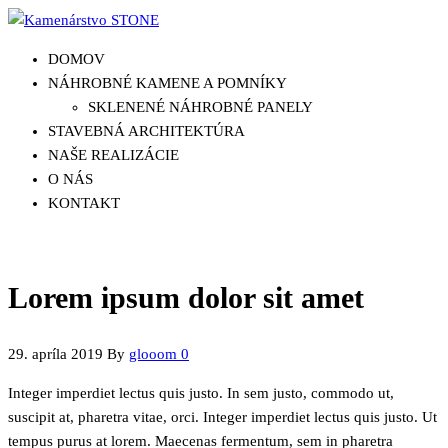
Skip
to
DOMOV
the
NÁHROBNÉ KAMENE A POMNÍKY
content
SKLENENÉ NÁHROBNÉ PANELY
STAVEBNÁ ARCHITEKTÚRA
NAŠE REALIZÁCIE
O NÁS
KONTAKT
Lorem ipsum dolor sit amet
29. apríla 2019
By
glooom
0
Integer imperdiet lectus quis justo. In sem justo, commodo ut,
suscipit at, pharetra vitae, orci. Integer imperdiet lectus quis justo. Ut
tempus purus at lorem. Maecenas fermentum, sem in pharetra